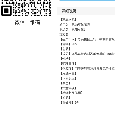
详细说明
【药品名称】
通用名：氨咖黄敏胶囊
商品名：氨加黄敏片
英文名：
【生产厂家】哈药集团三精千鹤制药有限
【规格】20s
【包装】
【成分】本品每粒含对乙酰氨基酚250毫
【性状】
【药理毒理】
【适应症】用于缓解普通感冒及流行性感
【用法用量】
【不良反应】
【禁忌】
【注意事项】
【药物相互作用】
【贮藏】
【有效期】2年