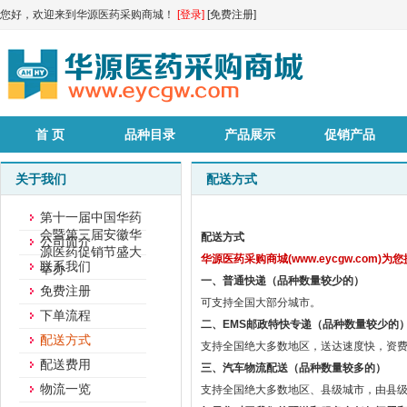
您好，欢迎来到华源医药采购商城！
[登录]
[免费注册]
首 页
品种目录
产品展示
促销产品
关于我们
配送方式
第十一届中国华药
会暨第三届安徽华
配送方式
公司简介
源医药促销节盛大
华源医药采购商城(www.eycgw.com)
联系我们
举办
一、普通快递（品种数量较少的）
免费注册
可支持全国大部分城市。
下单流程
二、
EMS邮政特快专递（品种数量较少的
配送方式
支持全国绝大多数地区，送达速度快，资
配送费用
三、汽车物流配送（品种数量较多的）
物流一览
支持全国绝大多数地区、县级城市，由县